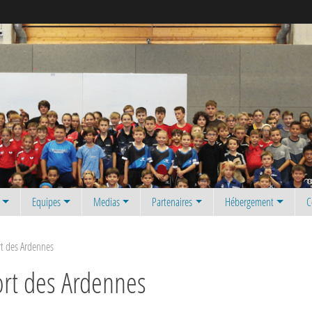
Equipes
Medias
Partenaires
Hébergement
C
rt des Ardennes
ort des Ardennes