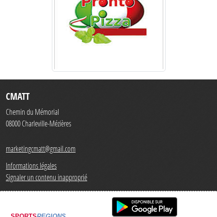
CMATT
Chemin du Mémorial
08000
Charleville-Mézières
marketingcmatt@gmail.com
Informations légales
Signaler un contenu inapproprié
SPORTS
REGIONS