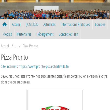
Panneau de gestion des cookies
Accueil
IJCM 2026
Actualités
Informations Pratiques
Equipes
Medias
Partenaires
Hébergement
Contact et Plan
Accueil
Pizza Pronto
Pizza Pronto
Site internet : https://www.pronto-pizza-charleville.fr/
Savourez Chez Pizza Pronto nos succulentes pizzas à emporter ou en livraison à votre
domicile ou au bureau.