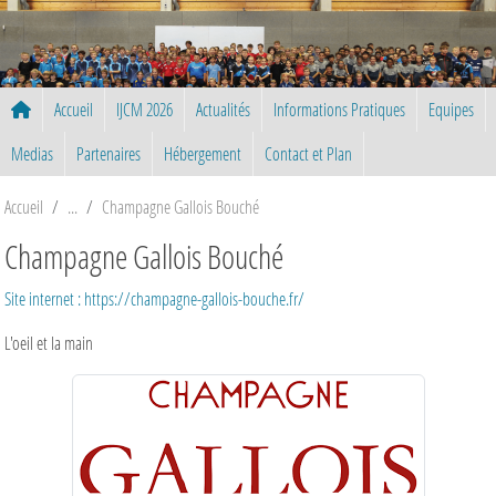
Panneau de gestion des cookies
Accueil
IJCM 2026
Actualités
Informations Pratiques
Equipes
Medias
Partenaires
Hébergement
Contact et Plan
Accueil
Champagne Gallois Bouché
Champagne Gallois Bouché
Site internet : https://champagne-gallois-bouche.fr/
L'oeil et la main