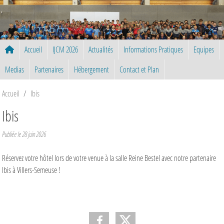
Panneau de gestion des cookies
Accueil
IJCM 2026
Actualités
Informations Pratiques
Equipes
Medias
Partenaires
Hébergement
Contact et Plan
Accueil
Ibis
Ibis
Publiée le
28 juin 2026
Réservez votre hôtel lors de votre venue à la salle Reine Bestel avec notre partenaire
Ibis à Villers-Semeuse !