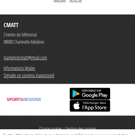
CMATT
Chemin du Mémorial
08000
Charleville-Mézières
marketingcmatt@gmail.com
Informations légales
Signaler un contenu inapproprié
SPORTS
REGIONS
Charte cookies
Gestion des cookies