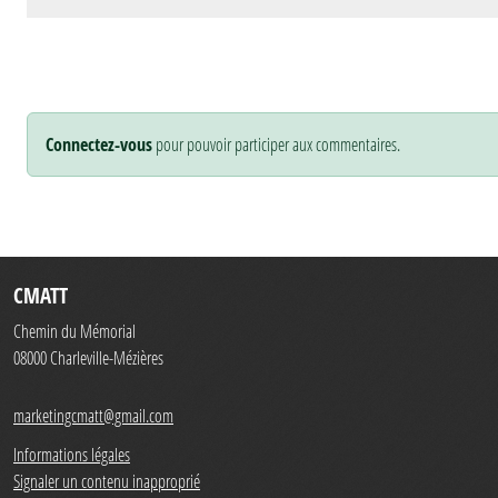
Connectez-vous
pour pouvoir participer aux commentaires.
CMATT
Chemin du Mémorial
08000
Charleville-Mézières
marketingcmatt@gmail.com
Informations légales
Signaler un contenu inapproprié