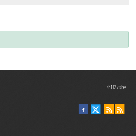
44112
visites