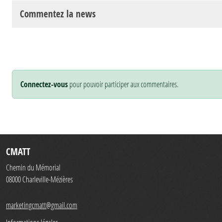
Commentez la news
Connectez-vous
pour pouvoir participer aux commentaires.
CMATT
Chemin du Mémorial
08000
Charleville-Mézières
marketingcmatt@gmail.com