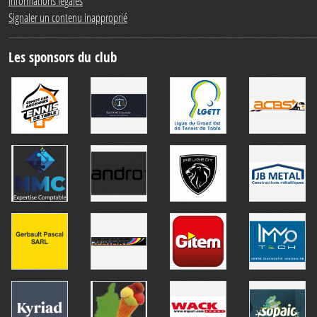
Informations légales
Signaler un contenu inapproprié
Les sponsors du club