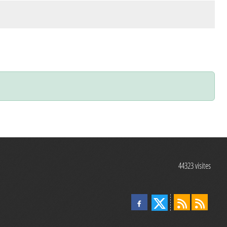
44323
visites