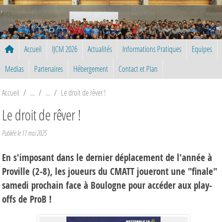
Panneau de gestion des cookies
Accueil
IJCM 2026
Actualités
Informations Pratiques
Equipes
Medias
Partenaires
Hébergement
Contact et Plan
Accueil
Le droit de rêver !
Le droit de rêver !
Publiée le
11 mai 2025
En s'imposant dans le dernier déplacement de l'année à
Proville (2-8), les joueurs du CMATT joueront une "finale"
samedi prochain face à Boulogne pour accéder aux play-
offs de ProB !