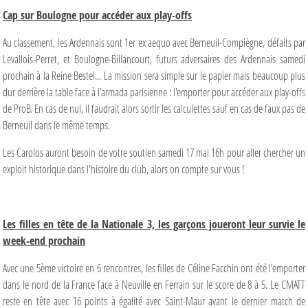
Cap sur Boulogne pour accéder aux play-offs
Au classement, les Ardennais sont 1er ex aequo avec Berneuil-Compiègne, défaits par
Levallois-Perret, et Boulogne-Billancourt, futurs adversaires des Ardennais samedi
prochain à la Reine Bestel... La mission sera simple sur le papier mais beaucoup plus
dur derrière la table face à l'armada parisienne : l'emporter pour accéder aux play-offs
de ProB. En cas de nul, il faudrait alors sortir les calculettes sauf en cas de faux pas de
Berneuil dans le même temps.
Les Carolos auront besoin de votre soutien samedi 17 mai 16h pour aller chercher un
exploit historique dans l'histoire du club, alors on compte sur vous !
Les filles en tête de la Nationale 3, les garçons joueront leur survie le
week-end prochain
Avec une 5ème victoire en 6 rencontres, les filles de Céline Facchin ont été l'emporter
dans le nord de la France face à Neuville en Ferrain sur le score de 8 à 5. Le CMATT
reste en tête avec 16 points à égalité avec Saint-Maur avant le dernier match de