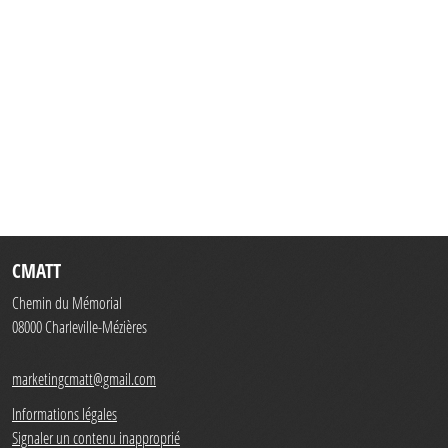
CMATT
Chemin du Mémorial
08000
Charleville-Mézières
marketingcmatt@gmail.com
Informations légales
Signaler un contenu inapproprié