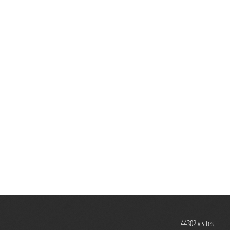
44302
visites