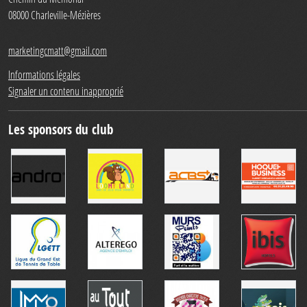
08000
Charleville-Mézières
marketingcmatt@gmail.com
Informations légales
Signaler un contenu inapproprié
Les sponsors du club