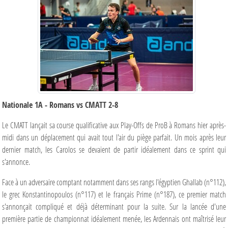
Nationale 1A - Romans vs CMATT 2-8
Le CMATT lançait sa course qualificative aux Play-Offs de ProB à Romans hier après-
midi dans un déplacement qui avait tout l'air du piège parfait. Un mois après leur
dernier match, les Carolos se devaient de partir idéalement dans ce sprint qui
s'annonce.
Face à un adversaire comptant notamment dans ses rangs l'égyptien Ghallab (n°112),
le grec Konstantinopoulos (n°117) et le français Prime (n°187), ce premier match
s'annonçait compliqué et déjà déterminant pour la suite. Sur la lancée d'une
première partie de championnat idéalement menée, les Ardennais ont maîtrisé leur