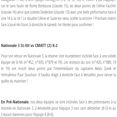
sur le sans faute de Romy Borbouse (classée 15), les deux points de Céline Facchin
(classée 16) ainsi que Juliette Dedecker (classée 13) avec une belle performance face à
une 14 à la clé ! Le double Céline et Suzie est venu sceller la victoire ! Prochain match
face à Joué-lès-Tours à domicile le samedi 1er février pour confirmer !
Nationale 3 St-Vit vs CMATT (2) 8-2
Pour son retour en Nationale 3, la réserve s'est lourdement inclinée face à une solide
équipe de St-Vit (n°452, n°693, n°879 et 19). Les visiteurs du soir (n°420, n°889, 19
et 19) ont inscrit deux points par l'intermédiaire du capitaine Alexis Zurek et
l'entraîneur Paul Souchon. Il faudra réagir à domicile face à Versailles pour lancer la
quête du maintien !
En Pré-Nationale
, nos deux équipes se sont inclinées face à des prétendants à la
montée en Nationale 3, à Amnéville pour l'équipe 3 non sans démériter (8-5) et au
Creusot-Varennes pour l'équipe 4 (8-0).