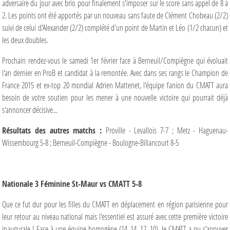
adversaire du jour avec brio pour finalement s'imposer sur le score sans appel de 8 à
2. Les points ont été apportés par un nouveau sans faute de Clément Chobeau (2/2)
suivi de celui d'Alexander (2/2) complété d'un point de Martin et Léo (1/2 chacun) et
les deux doubles.
Prochain rendez-vous le samedi 1er février face à Berneuil/Compiègne qui évoluait
l'an dernier en ProB et candidat à la remontée. Avec dans ses rangs le Champion de
France 2015 et ex-top 20 mondial Adrien Mattenet, l'équipe fanion du CMATT aura
besoin de votre soutien pour les mener à une nouvelle victoire qui pourrait déjà
s'annoncer décisive...
Résultats des autres matchs :
Proville - Levallois 7-7 ; Metz - Haguenau-
Wissembourg 5-8 ; Berneuil-Compiègne - Boulogne-Billancourt 8-5
Nationale 3 Féminine St-Maur vs CMATT 5-8
Que ce fut dur pour les filles du CMATT en déplacement en région parisienne pour
leur retour au niveau national mais l'essentiel est assuré avec cette première victoire
inaugurale ! Face à une équipe homogène (14, 14, 12, 10), le CMATT a pu s'appuyer