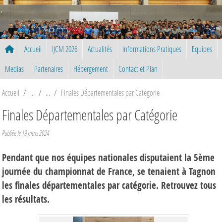
Panneau de gestion des cookies
Accueil
IJCM 2026
Actualités
Informations Pratiques
Equipes
Medias
Partenaires
Hébergement
Contact et Plan
Accueil
Finales Départementales par Catégorie
Finales Départementales par Catégorie
Publiée le
19 mars 2024
Pendant que nos équipes nationales disputaient la 5ème
journée du championnat de France, se tenaient à Tagnon
les finales départementales par catégorie. Retrouvez tous
les résultats.