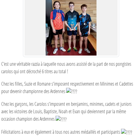
C'est une véritable razzia à laquelle nous avons assisté de la part de nos pongistes
carolos qui ont décroché 6 titres au total !
Chez les filles, Suzie et Romane s'imposent respectivement en Minimes et Cadettes
pour devenir championne des Ardennes
Chez les garçons, les Carolos s'imposent en benjamins, minimes, cadets et juniors
avec les victoires de Louis, Baptiste, Noah et Evan qui deviennent par la même
occasion champion des Ardennes
Félicitations à eux et également à tous nos autres médaillés et participants