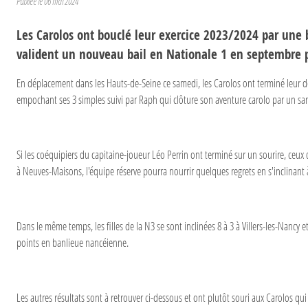
Publiée le
06 mai 2024
Les Carolos ont bouclé leur exercice 2023/2024 par une b
valident un nouveau bail en Nationale 1 en septembre p
En déplacement dans les Hauts-de-Seine ce samedi, les Carolos ont terminé leur dé
empochant ses 3 simples suivi par Raph qui clôture son aventure carolo par un san
Si les coéquipiers du capitaine-joueur Léo Perrin ont terminé sur un sourire, ceu
à Neuves-Maisons, l'équipe réserve pourra nourrir quelques regrets en s'inclinant à
Dans le même temps, les filles de la N3 se sont inclinées 8 à 3 à Villers-les-Nancy
points en banlieue nancéienne.
Les autres résultats sont à retrouver ci-dessous et ont plutôt souri aux Carolos q