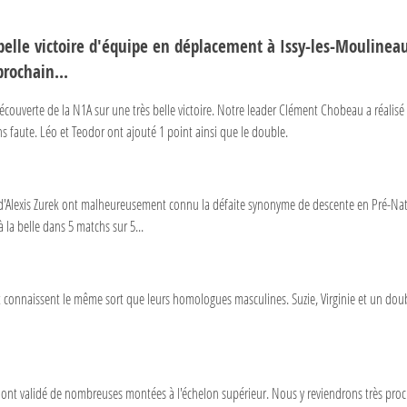
elle victoire d'équipe en déplacement à Issy-les-Moulineaux
rochain...
couverte de la N1A sur une très belle victoire. Notre leader Clément Chobeau a réalisé
s faute. Léo et Teodor ont ajouté 1 point ainsi que le double.
x d'Alexis Zurek ont malheureusement connu la défaite synonyme de descente en Pré-Nati
 la belle dans 5 matchs sur 5...
 et connaissent le même sort que leurs homologues masculines. Suzie, Virginie et un doubl
ui ont validé de nombreuses montées à l'échelon supérieur. Nous y reviendrons très pro