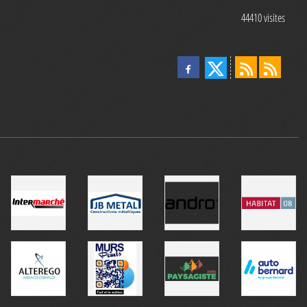
44410
visites