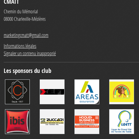
CMATT
Chemin du Mémorial
08000
Charleville-Mézières
marketingcmatt@gmail.com
Informations légales
Signaler un contenu inapproprié
Les sponsors du club