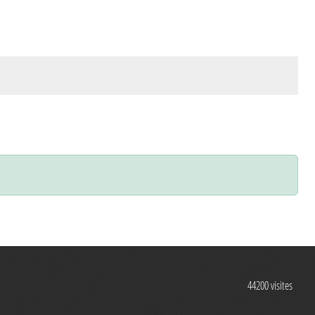
44200
visites