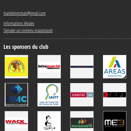
marketingcmatt@gmail.com
Informations légales
Signaler un contenu inapproprié
Les sponsors du club