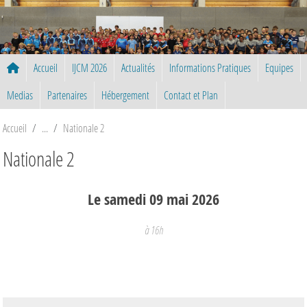
Panneau de gestion des cookies
Accueil
IJCM 2026
Actualités
Informations Pratiques
Equipes
Medias
Partenaires
Hébergement
Contact et Plan
Accueil
Nationale 2
Nationale 2
Le
samedi
09
mai
2026
à 16h