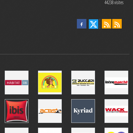
44238
visites