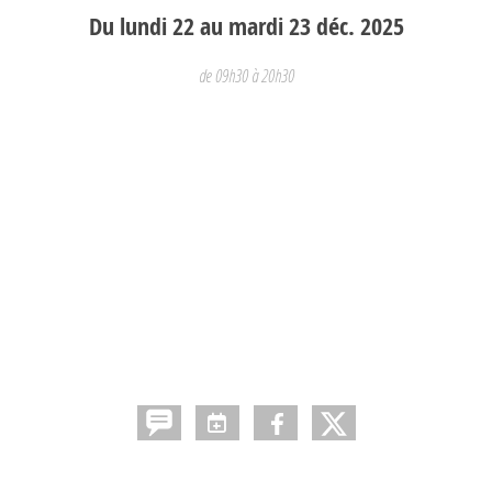
Du
lundi
22
au
mardi
23
déc.
2025
de 09h30 à 20h30