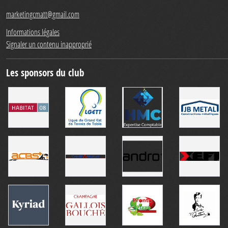
marketingcmatt@gmail.com
Informations légales
Signaler un contenu inapproprié
Les sponsors du club