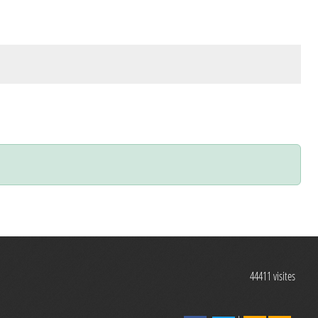
44411
visites