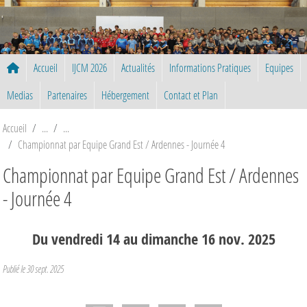
Panneau de gestion des cookies
Accueil
IJCM 2026
Actualités
Informations Pratiques
Equipes
Medias
Partenaires
Hébergement
Contact et Plan
Accueil
Championnat par Equipe Grand Est / Ardennes - Journée 4
Championnat par Equipe Grand Est / Ardennes
- Journée 4
Du
vendredi
14
au
dimanche
16
nov.
2025
Publié le
30 sept. 2025