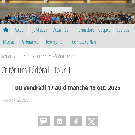
Panneau de gestion des cookies
Accueil
IJCM 2026
Actualités
Informations Pratiques
Equipes
Medias
Partenaires
Hébergement
Contact et Plan
Accueil
Critérium Fédéral - Tour 1
Critérium Fédéral - Tour 1
Du
vendredi
17
au
dimanche
19
oct.
2025
Publié le
12 août 2025