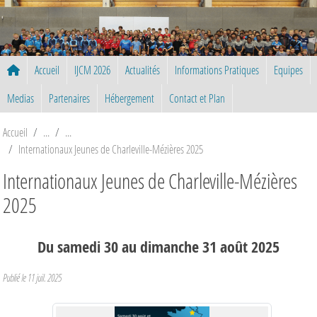
Panneau de gestion des cookies
Accueil
IJCM 2026
Actualités
Informations Pratiques
Equipes
Medias
Partenaires
Hébergement
Contact et Plan
Accueil
Internationaux Jeunes de Charleville-Mézières 2025
Internationaux Jeunes de Charleville-Mézières
2025
Du
samedi
30
au
dimanche
31
août
2025
Publié le
11 juil. 2025