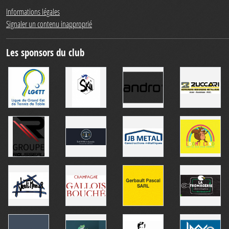
Informations légales
Signaler un contenu inapproprié
Les sponsors du club