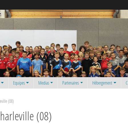
Equipes
Medias
Partenaires
Hébergement
C
ville (08)
harleville (08)