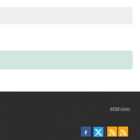
44368
visites