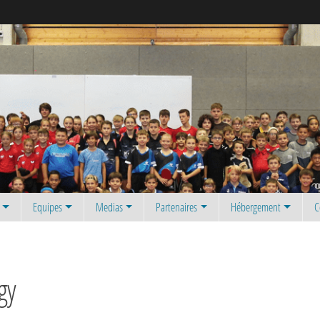
Equipes
Medias
Partenaires
Hébergement
C
gy