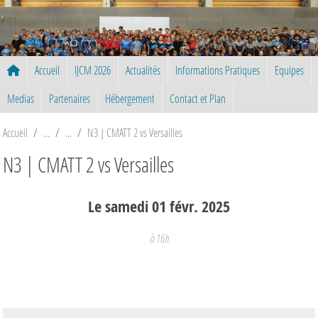
Panneau de gestion des cookies
Accueil
IJCM 2026
Actualités
Informations Pratiques
Equipes
Medias
Partenaires
Hébergement
Contact et Plan
Accueil
N3 | CMATT 2 vs Versailles
N3 | CMATT 2 vs Versailles
Le
samedi
01
févr.
2025
à 16h