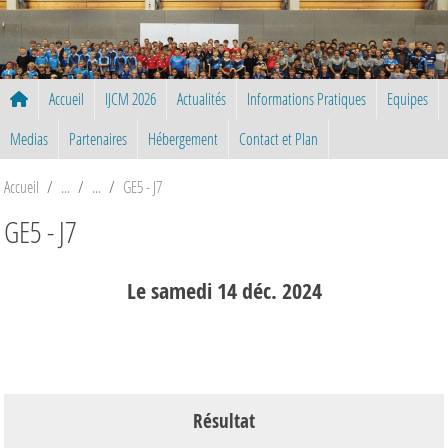
Panneau de gestion des cookies
Accueil
IJCM 2026
Actualités
Informations Pratiques
Equipes
Medias
Partenaires
Hébergement
Contact et Plan
Accueil
GE5 - J7
GE5 - J7
Le
samedi
14
déc.
2024
Résultat