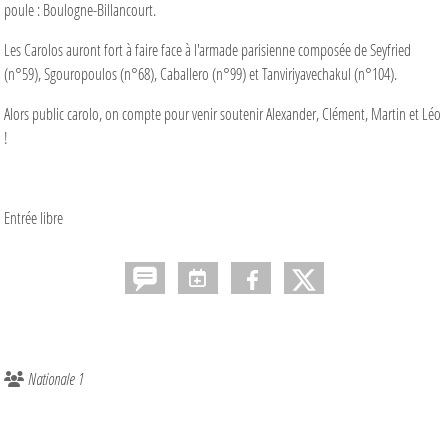
poule : Boulogne-Billancourt.
Les Carolos auront fort à faire face à l'armade parisienne composée de Seyfried
(n°59), Sgouropoulos (n°68), Caballero (n°99) et Tanviriyavechakul (n°104).
Alors public carolo, on compte pour venir soutenir Alexander, Clément, Martin et Léo
!
Entrée libre
Nationale 1