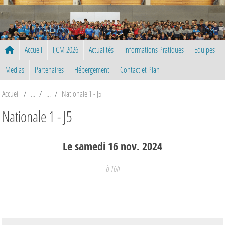
Panneau de gestion des cookies
Accueil
IJCM 2026
Actualités
Informations Pratiques
Equipes
Medias
Partenaires
Hébergement
Contact et Plan
Accueil
Nationale 1 - J5
Nationale 1 - J5
Le
samedi
16
nov.
2024
à 16h