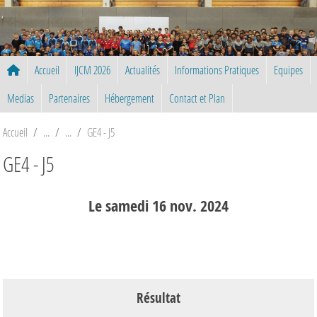
Panneau de gestion des cookies
Accueil
IJCM 2026
Actualités
Informations Pratiques
Equipes
Medias
Partenaires
Hébergement
Contact et Plan
Accueil
GE4 - J5
GE4 - J5
Le
samedi
16
nov.
2024
Résultat