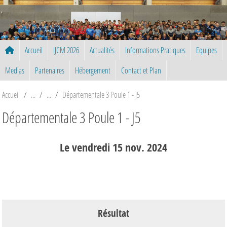
Panneau de gestion des cookies
Accueil
IJCM 2026
Actualités
Informations Pratiques
Equipes
Medias
Partenaires
Hébergement
Contact et Plan
Accueil
Départementale 3 Poule 1 - J5
Départementale 3 Poule 1 - J5
Le
vendredi
15
nov.
2024
Résultat