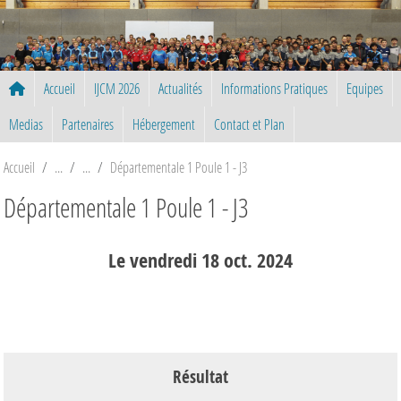
Panneau de gestion des cookies
Accueil
IJCM 2026
Actualités
Informations Pratiques
Equipes
Medias
Partenaires
Hébergement
Contact et Plan
Accueil
Départementale 1 Poule 1 - J3
Départementale 1 Poule 1 - J3
Le
vendredi
18
oct.
2024
Résultat