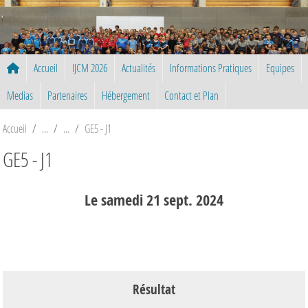
Panneau de gestion des cookies
Accueil
IJCM 2026
Actualités
Informations Pratiques
Equipes
Medias
Partenaires
Hébergement
Contact et Plan
Accueil
GE5 - J1
GE5 - J1
Le
samedi
21
sept.
2024
Résultat