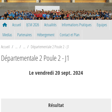
Panneau de gestion des cookies
Accueil
IJCM 2026
Actualités
Informations Pratiques
Equipes
Medias
Partenaires
Hébergement
Contact et Plan
Accueil
Départementale 2 Poule 2 - J1
Départementale 2 Poule 2 - J1
Le
vendredi
20
sept.
2024
Résultat