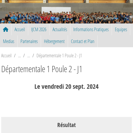
Panneau de gestion des cookies
Accueil
IJCM 2026
Actualités
Informations Pratiques
Equipes
Medias
Partenaires
Hébergement
Contact et Plan
Accueil
Départementale 1 Poule 2 - J1
Départementale 1 Poule 2 - J1
Le
vendredi
20
sept.
2024
Résultat