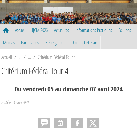
Panneau de gestion des cookies
Accueil
IJCM 2026
Actualités
Informations Pratiques
Equipes
Medias
Partenaires
Hébergement
Contact et Plan
Accueil
Critérium Fédéral Tour 4
Critérium Fédéral Tour 4
Du
vendredi
05
au
dimanche
07
avril
2024
Publié le
14 mars 2024