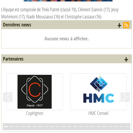
L'équipe est composée de Théo Patret (classé 19), Clément Ezannic (17), Jessy
Mohimont (17), Nadir Moussaoui (16) et Christophe Lassaux (16)
+ d
Dernières news
Aucune news à afficher.
+ 
Partenaires
Précedent
Suiva
Cophignon
HMC Conseil