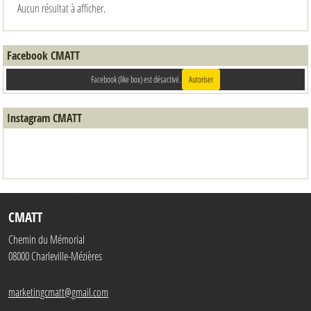
Aucun résultat à afficher.
Facebook CMATT
Facebook (like box) est désactivé.
Autoriser
Instagram CMATT
CMATT
Chemin du Mémorial
08000
Charleville-Mézières
marketingcmatt@gmail.com