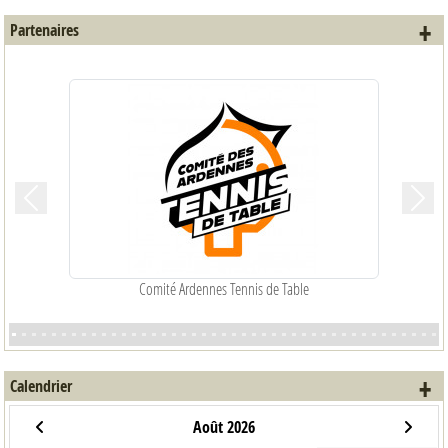
+ 
Partenaires
Précedent
Suiva
Comité Ardennes Tennis de Table
+ 
Calendrier
Août 2026