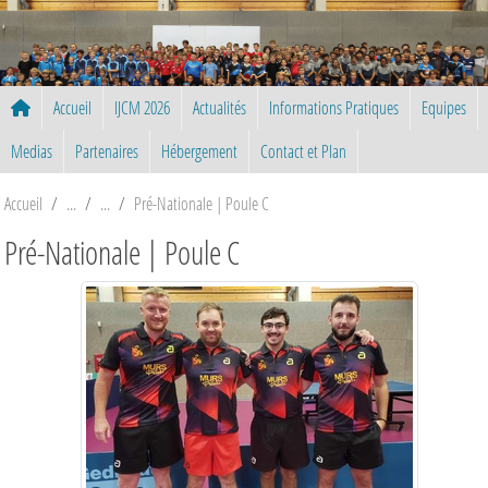
Panneau de gestion des cookies
Accueil
IJCM 2026
Actualités
Informations Pratiques
Equipes
Medias
Partenaires
Hébergement
Contact et Plan
Accueil
Pré-Nationale | Poule C
Pré-Nationale | Poule C