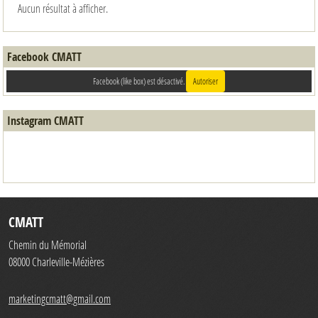
Aucun résultat à afficher.
Facebook CMATT
Facebook (like box) est désactivé.
Autoriser
Instagram CMATT
CMATT
Chemin du Mémorial
08000
Charleville-Mézières
marketingcmatt@gmail.com