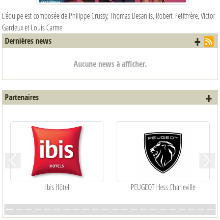
L'équipe est composée de Philippe Crussy, Thomas Desanlis, Robert Petitfrère, Victor
Gardeux et Louis Carme
+ d
Dernières news
Aucune news à afficher.
+ 
Partenaires
Précedent
Suiva
Ibis Hôtel
PEUGEOT Hess Charleville