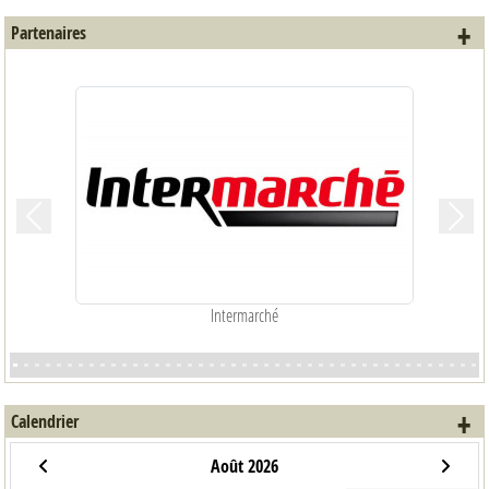
+ 
Partenaires
Précedent
Suiva
Intermarché
+ 
Calendrier
Août 2026