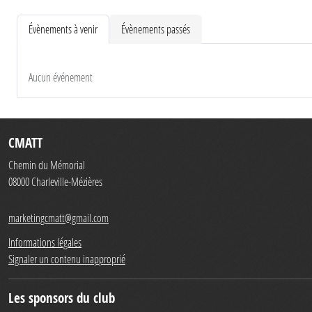
Évènements à venir
Évènements passés
Aucun événement
CMATT
Chemin du Mémorial
08000
Charleville-Mézières
marketingcmatt@gmail.com
Informations légales
Signaler un contenu inapproprié
Les sponsors du club