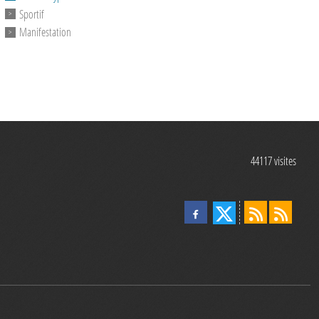
Sportif
Manifestation
44117
visites