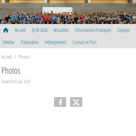
Panneau de gestion des cookies
Accueil
IJCM 2026
Actualités
Informations Pratiques
Equipes
Medias
Partenaires
Hébergement
Contact et Plan
Accueil
Photos
Photos
Publiée le
03 sept. 2024